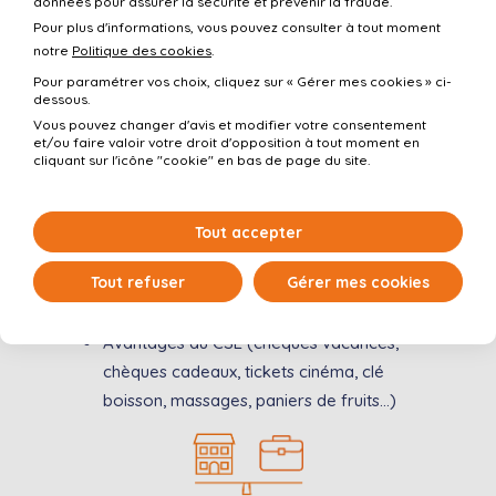
données pour assurer la sécurité et prévenir la fraude.
Pour plus d'informations, vous pouvez consulter à tout moment
notre
Politique des cookies
.
Pour paramétrer vos choix, cliquez sur « Gérer mes cookies » ci-
dessous.
Vie quotidienne et loisirs
Vous pouvez changer d'avis et modifier votre consentement
et/ou faire valoir votre droit d'opposition à tout moment en
cliquant sur l'icône "cookie" en bas de page du site.
Au choix : abonnement transports en
commun (TCL, train) pris en charge à 80
% ou prime de covoiturage, prime vélo,
Tout accepter
prime de transport
Tout refuser
Gérer mes cookies
Carte ticket restaurant (9,50€/jour
travaillé)
Avantages du CSE (chèques vacances,
chèques cadeaux, tickets cinéma, clé
boisson, massages, paniers de fruits…)