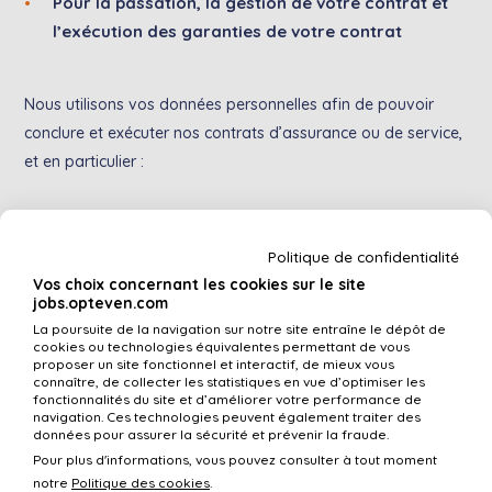
Pour la passation, la gestion de votre contrat et
l’exécution des garanties de votre contrat
Nous utilisons vos données personnelles afin de pouvoir
conclure et exécuter nos contrats d’assurance ou de service,
et en particulier :
Recueillir vos besoins afin de garantir la fourniture
Politique de confidentialité
d’un conseil client cohérent et de qualité constante et
Vos choix concernant les cookies sur le site
élevée ;
jobs.opteven.com
Elaborer des devis afin de vous proposer des
La poursuite de la navigation sur notre site entraîne le dépôt de
cookies ou technologies équivalentes permettant de vous
solutions adaptées à vos besoins ;
proposer un site fonctionnel et interactif, de mieux vous
connaître, de collecter les statistiques en vue d’optimiser les
Apprécier le risque, ce qui suppose un examen, une
fonctionnalités du site et d’améliorer votre performance de
navigation. Ces technologies peuvent également traiter des
acceptation, un contrôle et une surveillance du risque,
données pour assurer la sécurité et prévenir la fraude.
l’évaluer pour déterminer une tarification ;
Pour plus d'informations, vous pouvez consulter à tout moment
notre
Politique des cookies
.