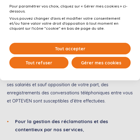
Respecter la garantie objet du contrat concerné ;
Pour paramétrer vos choix, cliquez sur « Gérer mes cookies » ci-
dessous.
Communiquer avec vous, notamment en cas de
Vous pouvez changer d'avis et modifier votre consentement
déclaration de sinistre, vous fournir toutes les
et/ou faire valoir votre droit d'opposition à tout moment en
informations utiles et vous accompagner ;
cliquant sur l'icône "cookie" en bas de page du site.
Assurer la mise en œuvre des prestations prévues
dans votre contrat.
Tout accepter
Tout refuser
Gérer mes cookies
A des fins probatoires, ou pour améliorer la qualité de ses
services ou dans un objectif de formation et d’évaluation de
ses salariés et sauf opposition de votre part, des
enregistrements des conversations téléphoniques entre vous
et OPTEVEN sont susceptibles d’être effectuées.
Pour la gestion des réclamations et des
contentieux par nos services
,