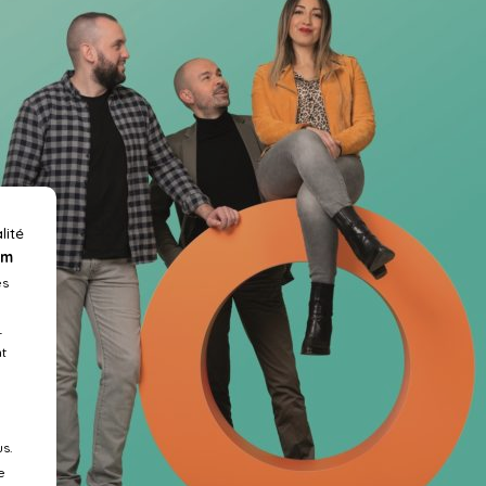
lité
om
es
r
t
s.
e