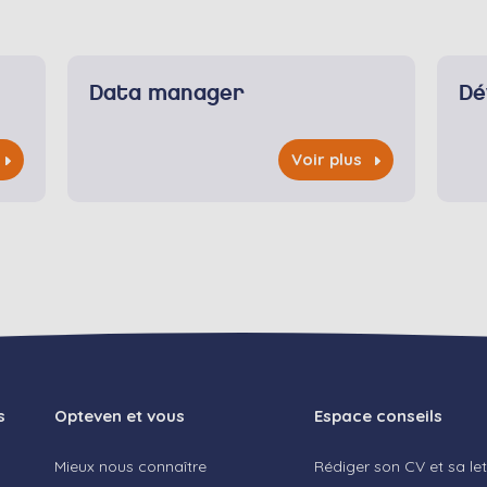
Data manager
Dé
Voir plus
s
Opteven et vous
Espace conseils
Mieux nous connaître
Rédiger son CV et sa le