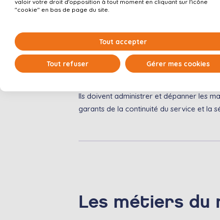
valoir votre droit d'opposition à tout moment en cliquant sur l'icône
"cookie" en bas de page du site.
Tout accepter
Les Administrateurs Systèmes et Réseau
Tout refuser
Gérer mes cookies
diagnostic et apportent des solutions
Ils doivent administrer et dépanner les mat
garants de la continuité du service et la 
Les métiers du