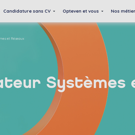
Candidature sans CV
Opteven et vous
Nos métie
èmes et Réseaux
ateur Systèmes 